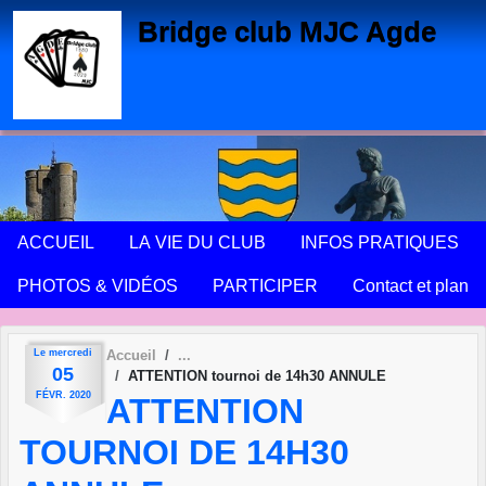
Panneau de gestion des cookies
Bridge club MJC Agde
ACCUEIL
LA VIE DU CLUB
INFOS PRATIQUES
PHOTOS & VIDÉOS
PARTICIPER
Contact et plan
Le
mercredi
Accueil
05
ATTENTION tournoi de 14h30 ANNULE
FÉVR.
2020
ATTENTION
TOURNOI DE 14H30